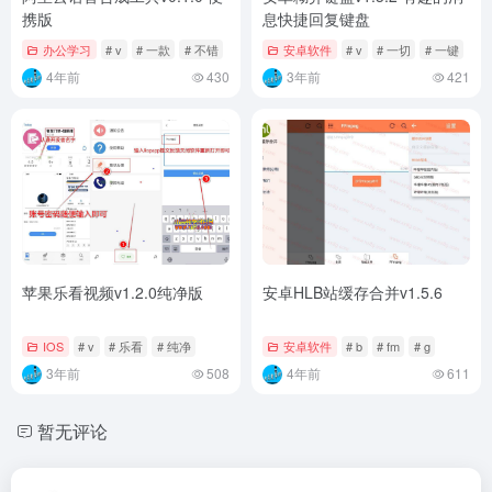
携版
息快捷回复键盘
办公学习
# v
# 一款
# 不错
安卓软件
# v
# 一切
# 一键
4年前
430
3年前
421
苹果乐看视频v1.2.0纯净版
安卓HLB站缓存合并v1.5.6
IOS
# v
# 乐看
# 纯净
安卓软件
# b
# fm
# g
3年前
508
4年前
611
暂无评论