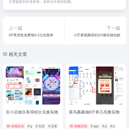
文章版权归作者所有，未经允许请勿转载。
上一篇
下一篇
UP售货机免费领4-3元优惠券
小芒看视频得积分0撸实物包邮
相关文章
京小店做任务得积分兑换实物
菜鸟裹裹抽6亓券几毛撸实物
实物活动
# g
# 京东
# 任务
实物活动
# app
# g
# p