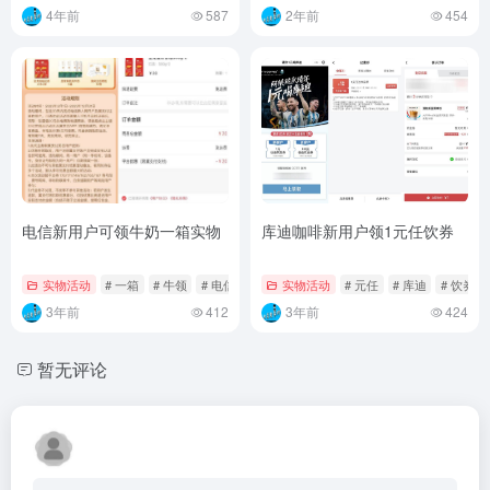
4年前
587
2年前
454
电信新用户可‮牛领‬奶一箱实物
库迪咖啡新用户领1元任饮券
实物活动
# 一箱
# 牛领
# 电信
实物活动
# 元任
# 库迪
# 饮券
3年前
412
3年前
424
暂无评论