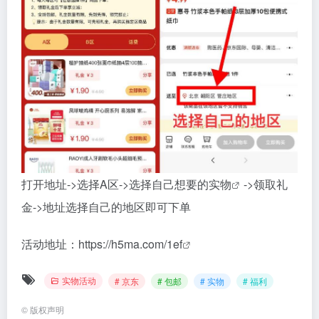
打开地址->选择A区->选择自己想要的
实物
->领取礼
金->地址选择自己的地区即可下单
活动地址：
https://h5ma.com/1ef
实物活动
# 京东
# 包邮
# 实物
# 福利
©
版权声明