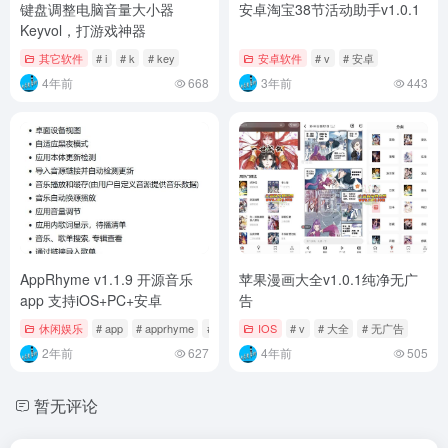
键盘调整电脑音量大小器
安卓淘宝38节活动助手v1.0.1
Keyvol，打游戏神器
其它软件
# i
# k
# key
安卓软件
# v
# 安卓
4年前
668
3年前
443
AppRhyme v1.1.9 开源音乐
苹果漫画大全v1.0.1纯净无广
app 支持iOS+PC+安卓
告
休闲娱乐
# app
# apprhyme
# v
IOS
# v
# 大全
# 无广告
2年前
627
4年前
505
暂无评论