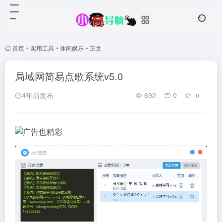
首页
•
实用工具
•
休闲娱乐
•
正文
局域网简易点歌系统v5.0
4年前发布
692
0
0