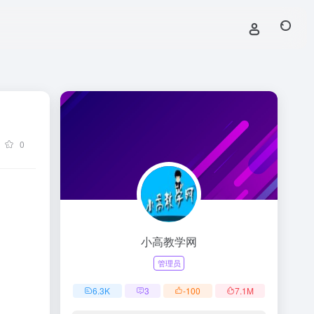
0
小高教学网
管理员
6.3
K
3
-100
7.1
M