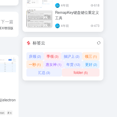
4年前
618
RemapKey键盘键位重定义
工具
下一篇
4年前
473
k EX增强版
标签云
庆领
季领
抽沪上
领三
(2)
(3)
(2)
(1)
一秒
惠女神
年货
更好
(1)
(1)
(12)
(2)
汇总
folder
(3)
(5)
ectron
tron
# n