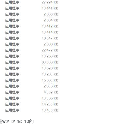
是
w
i
n
10的