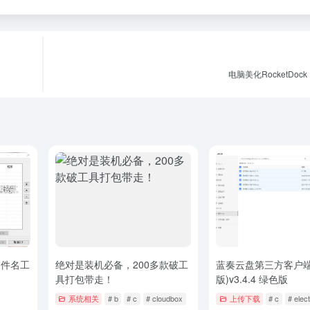
电脑美化RocketDoc
文件名工
绝对是装机必备，200多款破工
蓝奏云盘第三方客户端(el
具打包带走！
版)v3.4.4 绿色版
系统相关
# b
# c
# cloudbox
上传下载
# c
# elec