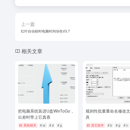
上一篇
红叶自动校时电脑时间绿色V3.7
相关文章
把电脑系统装进U盘WinToGo，
规则性批量重命名修改
出差时带上它真香
具
系统相关
# ar
# d
# g
其它软件
# b
# g
# n