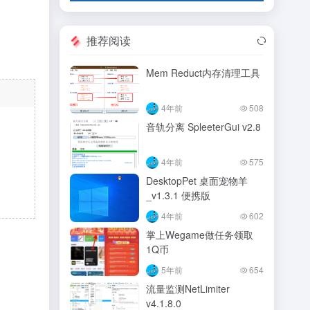
推荐阅读
Mem Reduct内存清理工具
4年前
508
音轨分离 SpleeterGui v2.8
4年前
575
DesktopPet 桌面宠物羊
_v1.3.1 便携版
4年前
602
掌上Wegame做任务领取
1Q币
5年前
654
流量监测NetLimiter
v4.1.8.0