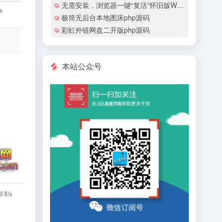
无需安装，浏览器一键“复活”怀旧版Windows
极简无后台本地图床php源码
彩虹外链网盘二开版php源码
本站公众号