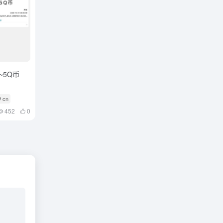
~5Q币
# cn
452
0