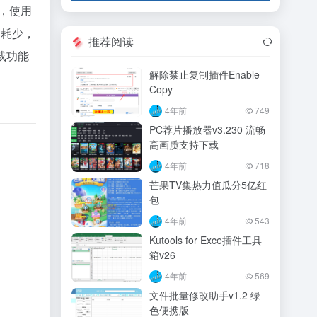
本，使用
消耗少，
推荐阅读
载功能
解除禁止复制插件Enable
Copy
4年前
749
PC荐片播放器v3.230 流畅
高画质支持下载
4年前
718
芒果TV集热力值瓜分5亿红
包
4年前
543
Kutools for Exce插件工具
箱v26
4年前
569
文件批量修改助手v1.2 绿
色便携版