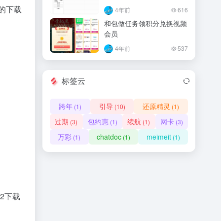
的下载
4年前
616
和包做任务领积分兑换视频
会员
4年前
537
标签云
跨年
引导
还原精灵
(1)
(10)
(1)
过期
包约惠
续航
网卡
(3)
(1)
(1)
(3)
万彩
chatdoc
meimeit
(1)
(1)
(1)
a2下载