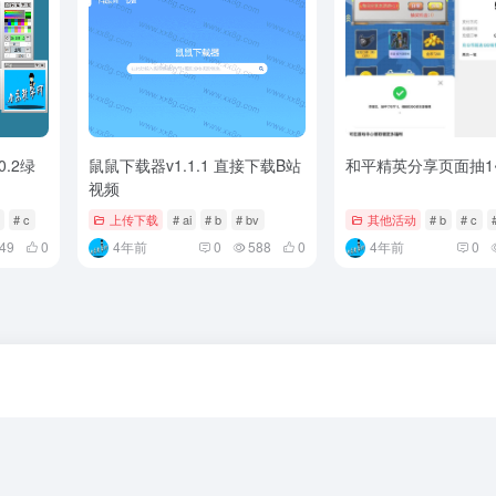
0.2绿
鼠鼠下载器v1.1.1 直接下载B站
和平精英分享页面抽1
视频
# c
上传下载
# ai
# b
# bv
其他活动
# b
# c
49
0
4年前
0
588
0
4年前
0