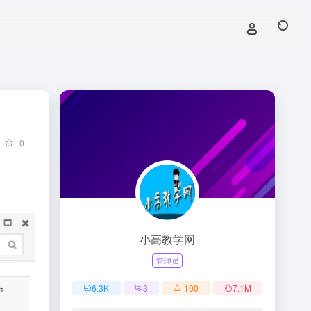
0
小高教学网
管理员
6.3
K
3
-100
7.1
M