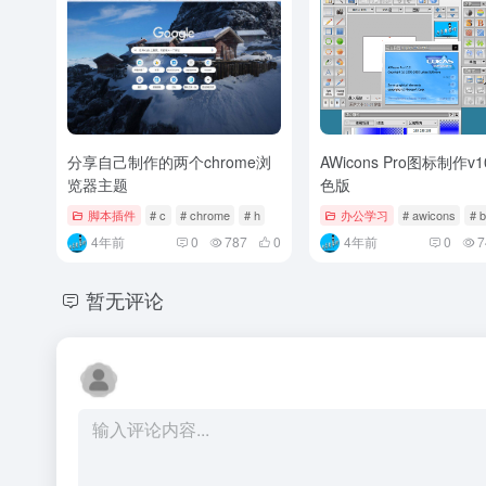
分享自己制作的两个chrome浏
AWicons Pro图标制作v1
览器主题
色版
脚本插件
# c
# chrome
# h
办公学习
# awicons
# b
4年前
0
787
0
4年前
0
7
暂无评论