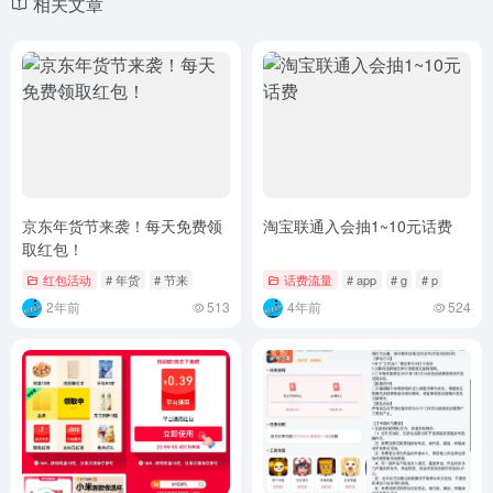
相关文章
京东年货节来袭！每天免费领
淘宝联通入会抽1~10元话费
取红包！
红包活动
# 年货
# 节来
话费流量
# app
# g
# p
2年前
513
4年前
524