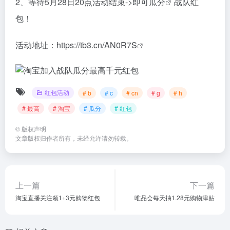
2、等待5月28日20点活动结束->即可
瓜分
战队红
包！
活动地址：
https://tb3.cn/AN0R7S
红包活动
# b
# c
# cn
# g
# h
# 最高
# 淘宝
# 瓜分
# 红包
©
版权声明
文章版权归作者所有，未经允许请勿转载。
上一篇
下一篇
淘宝直播关注领1+3元购物红包
唯品会每天抽1.28元购物津贴