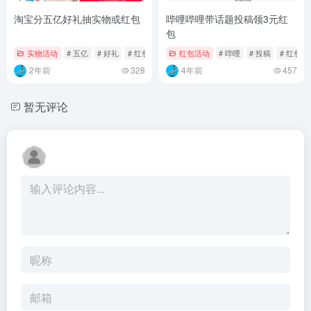
淘宝分五亿好礼抽实物或红包
哔哩哔哩带话题投稿领3元红
包
实物活动
# 五亿
# 好礼
# 红包
红包活动
# 哔哩
# 投稿
# 红包
2年前
328
4年前
457
暂无评论