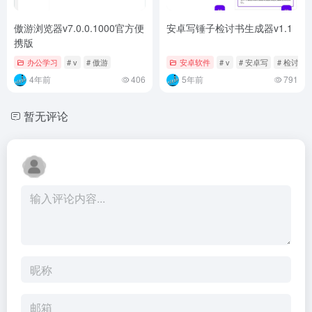
傲游浏览器v7.0.0.1000官方便
安卓写锤子检讨书生成器v1.1
携版
办公学习
# v
# 傲游
安卓软件
# v
# 安卓写
# 检讨书
4年前
406
5年前
791
暂无评论