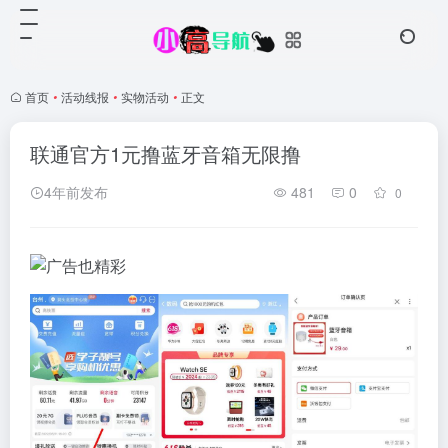
首页
•
活动线报
•
实物活动
•
正文
联通官方1元撸蓝牙音箱无限撸
4年前发布
481
0
0