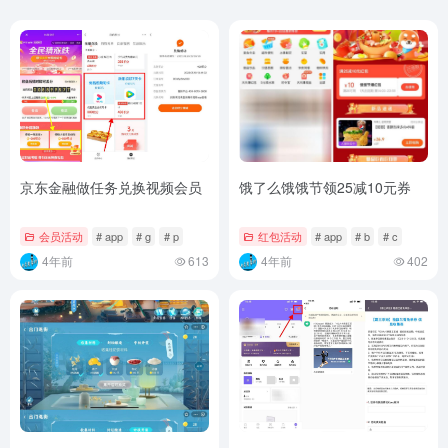
京东金融做任务兑换视频会员
饿了么饿饿节领25减10元券
会员活动
# app
# g
# p
红包活动
# app
# b
# c
4年前
613
4年前
402