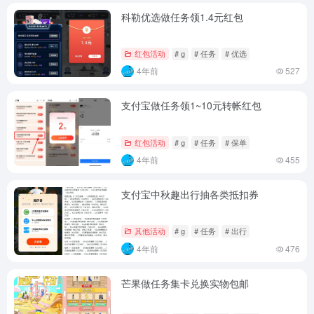
科勒优选做任务领1.4元红包
红包活动
# g
# 任务
# 优选
4年前
527
支付宝做任务领1~10元转帐红包
红包活动
# g
# 任务
# 保单
4年前
455
支付宝中秋趣出行抽各类抵扣券
其他活动
# g
# 任务
# 出行
4年前
476
芒果做任务集卡兑换实物包邮