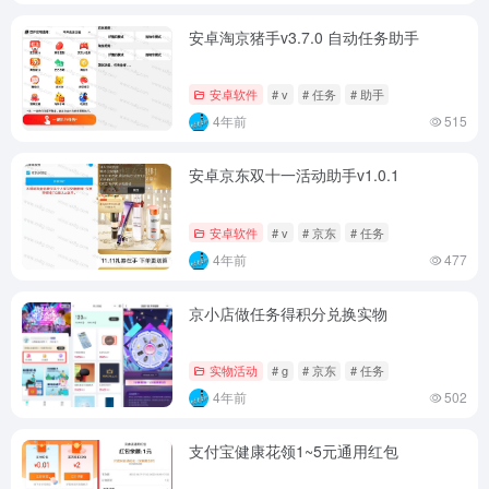
安卓淘京猪手v3.7.0 自动任务助手
安卓软件
# v
# 任务
# 助手
4年前
515
安卓京东双十一活动助手v1.0.1
安卓软件
# v
# 京东
# 任务
4年前
477
京小店做任务得积分兑换实物
实物活动
# g
# 京东
# 任务
4年前
502
支付宝健康花领1~5元通用红包