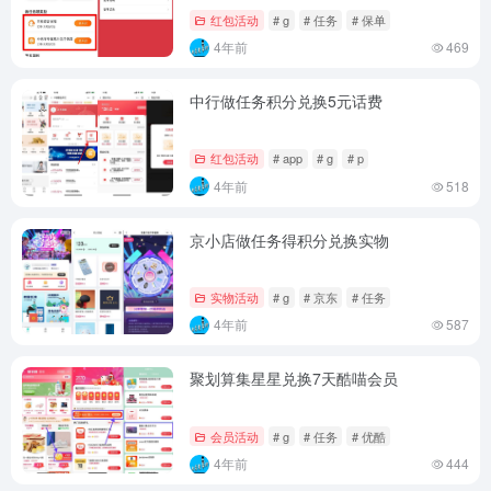
红包活动
# g
# 任务
# 保单
4年前
469
中行做任务积分兑换5元话费
红包活动
# app
# g
# p
4年前
518
京小店做任务得积分兑换实物
实物活动
# g
# 京东
# 任务
4年前
587
聚划算集星星兑换7天酷喵会员
会员活动
# g
# 任务
# 优酷
4年前
444