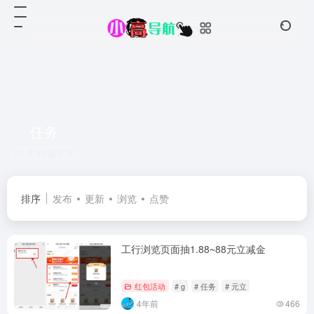
任务
共 53 篇文章
排序
发布
更新
浏览
点赞
工行浏览页面抽1.88~88元立减金
红包活动
# g
# 任务
# 元立
4年前
466