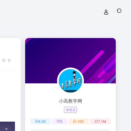
0
小高教学网
管理员
6.3
K
3
-100
7.1
M