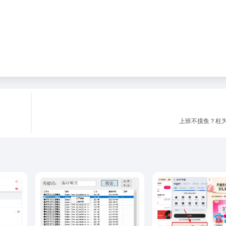
上班不摸鱼？枉