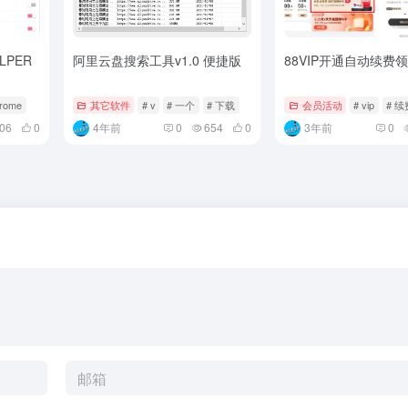
LPER
阿里云盘搜索工具v1.0 便捷版
88VIP开通自动续费
hrome
其它软件
# v
# 一个
# 下载
会员活动
# vip
# 续
06
0
4年前
0
654
0
3年前
0