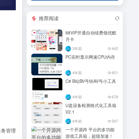
推荐阅读
88VIP开通自动续费领优酷
月卡
3年前
442
PC实时显示网速CPU内存
4年前
651
C# B站BV号转AV号小工具
4年前
678
U盘设备检测格式化工具箱
V2.1
4年前
597
一个开源跨 平台的多功能
任务管理
游戏工具箱，超级加速！