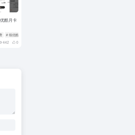
领优酷月卡
费
# 领优酷
442
0