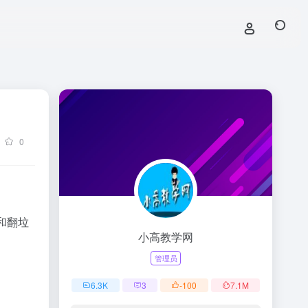
0
和翻垃
小高教学网
管理员
6.3
K
3
-100
7.1
M