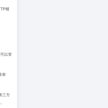
TP模
就可以管
质审
第三方
本。