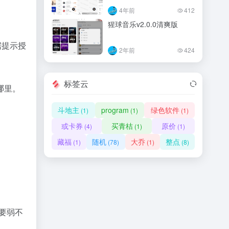
4年前
412
猩球音乐v2.0.0清爽版
据提示授
2年前
424
标签云
哪里。
斗地主
program
绿色软件
(1)
(1)
(1)
或卡券
买青桔
原价
(4)
(1)
(1)
藏福
随机
大乔
整点
(1)
(78)
(1)
(8)
要弱不