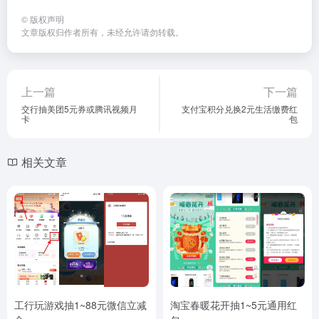
©
版权声明
文章版权归作者所有，未经允许请勿转载。
上一篇
下一篇
交行抽美团5元券或腾讯视频月
支付宝积分兑换2元生活缴费红
卡
包
相关文章
工行玩游戏抽1~88元微信立减
淘宝春暖花开抽1~5元通用红