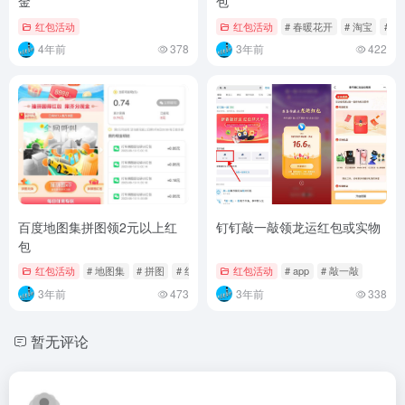
金
包
红包活动
红包活动
# 春暖花开
# 淘宝
# 红
4年前
378
3年前
422
百度地图集拼图领2元以上红
钉钉敲一敲领龙运红包或实物
包
红包活动
# 地图集
# 拼图
# 红包
红包活动
# app
# 敲一敲
3年前
473
3年前
338
暂无评论