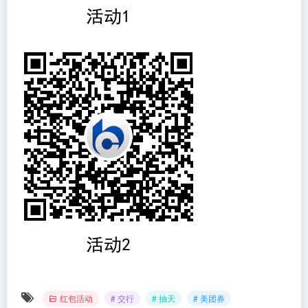
红包活动
# 交行
# 抽天
# 美团券