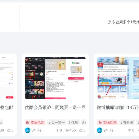
京东健康多个1元
实物包邮
优酷会员领沪上阿姨买一送一券
微博抽库迪咖啡14万
 p
实物活动
# 买一送一
# 优酷
# 领沪上
实物活动
# 寄件券
38
0
3年前
0
455
0
2年前
0