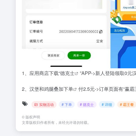
1、应用商店下载“
德克士
”APP->新人登陆领取0元汉
2、汉堡和鸡腿叠加
下单
付2.5元->订单页面有“赢
霸
实物活动
# 下单
# 德克士
# 详细
# 霸王餐
©
版权声明
文章版权归作者所有，未经允许请勿转载。