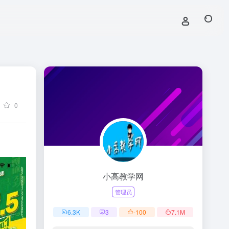
0
小高教学网
管理员
6.3
K
3
-100
7.1
M