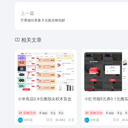
上一篇
芒果做任务集卡兑换实物包邮
相关文章
小米有品0.9元撸指尖积木盲盒
小红书领5元券0.1元撸
实物活动
# app
# g
# p
实物活动
# app
# g
#
4年前
0
494
0
4年前
0
4