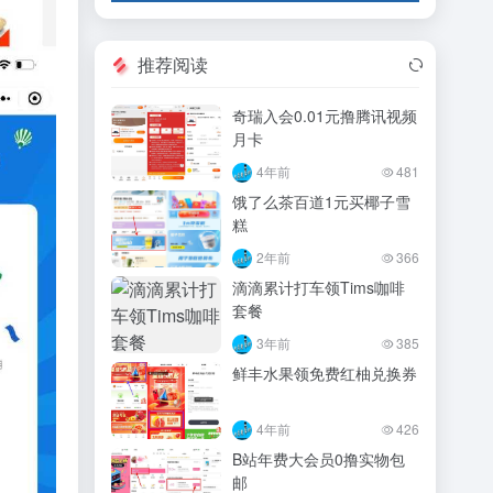
推荐阅读
奇瑞入会0.01元撸腾讯视频
月卡
4年前
481
饿了么茶百道1元买椰子雪
糕
2年前
366
滴滴累计打车领Tims咖啡
套餐
3年前
385
鲜丰水果领免费红柚兑换券
4年前
426
B站年费大会员0撸实物包
邮