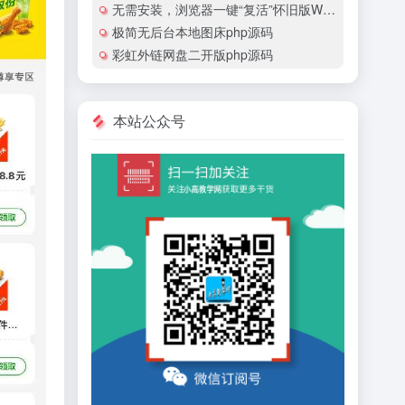
无需安装，浏览器一键“复活”怀旧版Windows
极简无后台本地图床php源码
彩虹外链网盘二开版php源码
本站公众号