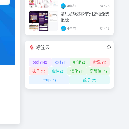
4年前
678
慕思超级慕粉节到店领免费
抱枕
4年前
416
标签云
psd
exif
好评
微擎
(142)
(1)
(2)
(1)
袜子
森林
汉化
高颜值
(1)
(2)
(1)
(1)
crap
蚊子
(1)
(2)