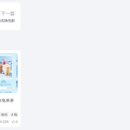
下一篇
撸实物包邮
张免单券
# 教程
# 顺丰
326
0