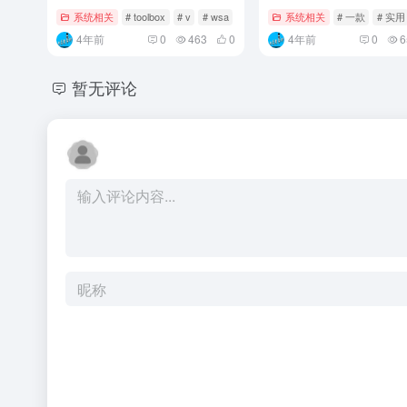
系统相关
# toolbox
# v
# wsa
系统相关
# 一款
# 实用
4年前
0
463
0
4年前
0
6
暂无评论