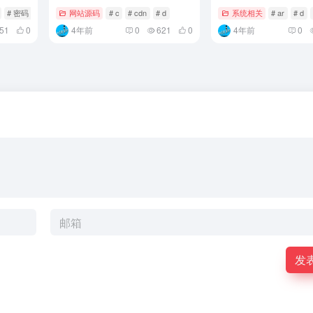
# 密码
网站源码
# c
# cdn
# d
系统相关
# ar
# d
51
0
4年前
0
621
0
4年前
0
发