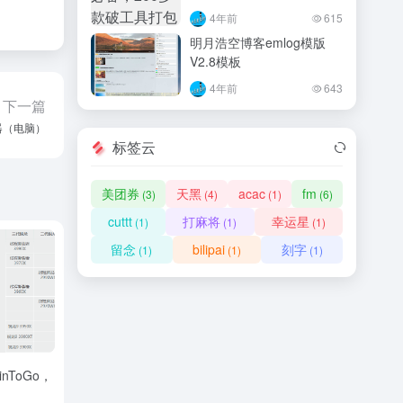
4年前
615
明月浩空博客emlog模版
V2.8模板
4年前
643
下一篇
器（电脑）
标签云
美团券
天黑
acac
fm
(3)
(4)
(1)
(6)
cuttt
打麻将
幸运星
(1)
(1)
(1)
留念
bilipai
刻字
(1)
(1)
(1)
nToGo，