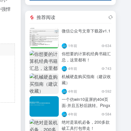
件强悍
推荐阅读
微信公众号文章下载器v1.1
1年前
634
你想要的计算机经典书籍汇
总，这里都有！
4年前
743
机械硬盘购买指南（建议收
藏）
4年前
592
一个仿win10蓝屏的404页
面-并且五秒后跳转。Pingx
4年前
584
绝对是装机必备，200多款
破工具打包带走！