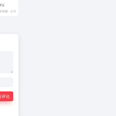
# g
628
0
表评论