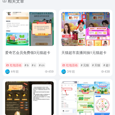
相关文章
爱奇艺会员免费领3元猫超卡
天猫超市直播间抽1元猫超卡
红包活动
# b
# c
# cn
红包活动
# 元猫
# 天猫
# 超卡
4年前
459
3年前
438