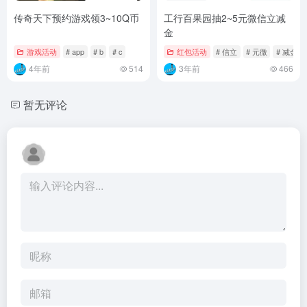
传奇天下预约游戏领3~10Q币
工行百果园抽2~5元微信立减
金
游戏活动
# app
# b
# c
红包活动
# 信立
# 元微
# 减金
4年前
514
3年前
466
暂无评论