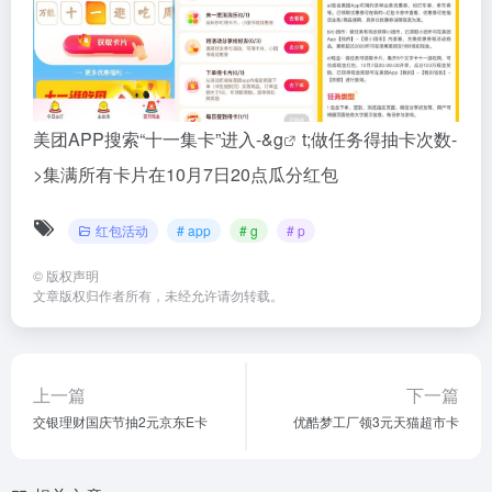
美团APP搜索“十一集卡”进入-&
g
t;做任务得抽卡次数-
>集满所有卡片在10月7日20点瓜分红包
红包活动
# app
# g
# p
©
版权声明
文章版权归作者所有，未经允许请勿转载。
上一篇
下一篇
交银理财国庆节抽2元京东E卡
优酷梦工厂领3元天猫超市卡