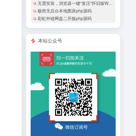
无需安装，浏览器一键“复活”怀旧版Windows
极简无后台本地图床php源码
彩虹外链网盘二开版php源码
本站公众号