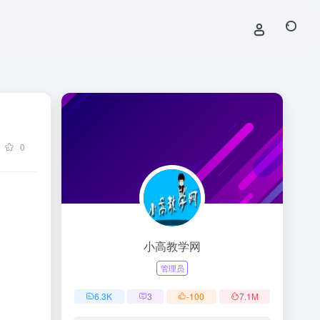
0
小高教学网
管理员
6.3
K
3
-100
7.1
M