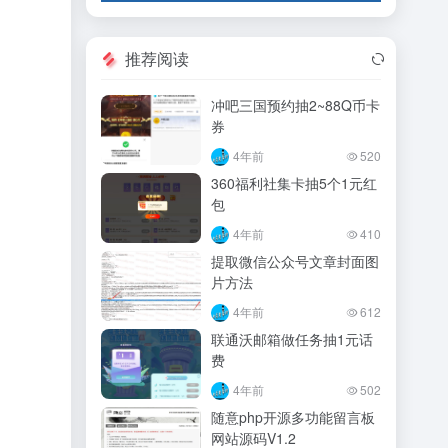
推荐阅读
冲吧三国预约抽2~88Q币卡
券
4年前
520
360福利社集卡抽5个1元红
包
4年前
410
提取微信公众号文章封面图
片方法
4年前
612
联通沃邮箱做任务抽1元话
费
4年前
502
随意php开源多功能留言板
网站源码V1.2