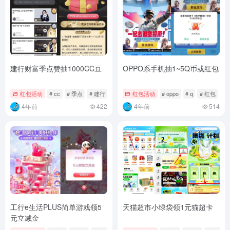
建行财富季点赞抽1000CC豆
OPPO系手机抽1~5Q币或红包
红包活动
# cc
# 季点
# 建行
红包活动
# oppo
# q
# 红包
4年前
422
4年前
514
工行e生活PLUS简单游戏领5
天猫超市小绿袋领1元猫超卡
元立减金