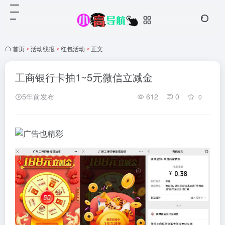
首页
•
活动线报
•
红包活动
•
正文
工商银行卡抽1~5元微信立减金
5年前发布
612
0
0