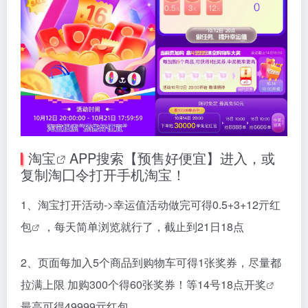
淘宝
APP搜索【预售好便宜】进入，或
复制淘囗令打开手机淘宝！
1、淘宝打开活动->幸运值活动做完可得0.5+3+12亓
红
包
，每天简单浏览就行了，截止到21日18点
2、页面每加入5个商品到购物车可得1张奖券，尽量都
拉满上限 加购300个得60张奖券！等14号18点
开奖
最高可得49999亓红包