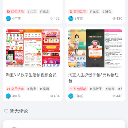
红包活动
# 元立
# 减金
红包活动
# 元立
# 减金
4年前
452
3年前
430
淘宝618数字生活抽视频会员
淘宝人生掷骰子领3元购物红
包
会员活动
# 淘宝
# 视频
红包活动
# 掷骰子
# 淘宝
# 红包
3年前
404
3年前
442
暂无评论