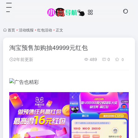
首页
•
活动线报
•
红包活动
•
正文
淘宝预售加购抽49999元红包
2年前更新
489
0
0