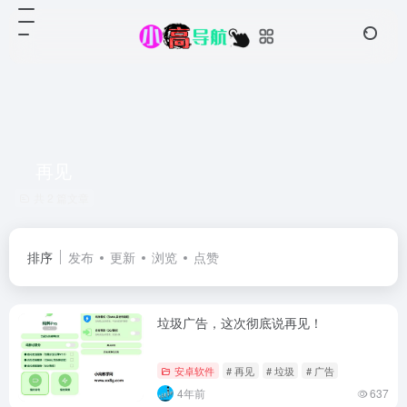
再见
共 2 篇文章
排序
发布
更新
浏览
点赞
垃圾广告，这次彻底说再见！
安卓软件
# 再见
# 垃圾
# 广告
4年前
637