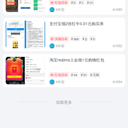
红包活动
# b
# c
# cn
4年前
680
支付宝领2张红牛0.01元购买券
实物活动
# app
# g
# p
4年前
692
淘宝realme入会领1元购物红包
红包活动
# ea
# lm
# 元购
4年前
694
加载更多