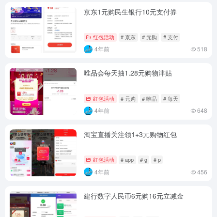
京东1元购民生银行10元支付券
红包活动
# 京东
# 元购
# 支付
4年前
518
唯品会每天抽1.28元购物津贴
红包活动
# 元购
# 唯品
# 每天
4年前
648
淘宝直播关注领1+3元购物红包
红包活动
# app
# g
# p
4年前
456
建行数字人民币6元购16元立减金