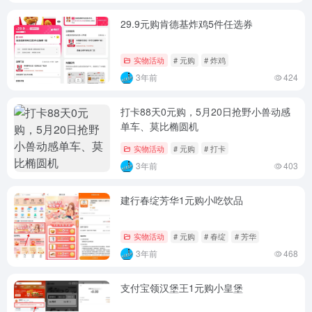
29.9元购肯德基炸鸡5件任选券
实物活动
# 元购
# 炸鸡
3年前
424
打卡88天0元购，5月20日抢野小兽动感
单车、莫比椭圆机
实物活动
# 元购
# 打卡
3年前
403
建行春绽芳华1元购小吃饮品
实物活动
# 元购
# 春绽
# 芳华
3年前
468
支付宝领汉堡王1元购小皇堡