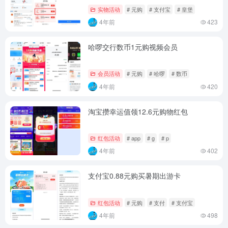
实物活动
# 元购
# 支付宝
# 皇堡
4年前
423
哈啰交行数币1元购视频会员
会员活动
# 元购
# 哈啰
# 数币
4年前
420
淘宝攒幸运值领12.6元购物红包
红包活动
# app
# g
# p
4年前
402
支付宝0.88元购买暑期出游卡
红包活动
# 元购
# 支付
# 支付宝
4年前
498