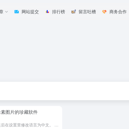
章
网站提交
排行榜
留言吐槽
商务合作
款制作像素图片的珍藏软件
软件名为Foto-Mosaik-Edda，安装后在设置里修改语言为中文。 创建一个要制作的图库（比如你和你粑粑的合照5000张） 再选择一个要制作的图片，最后选择像素和图片大小直接生成，效果类似楚门世...