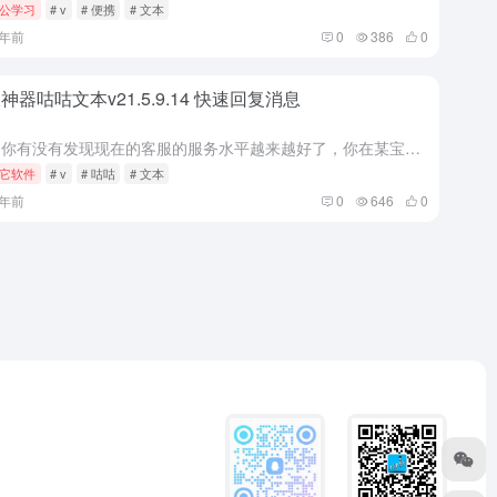
公学习
# v
# 便携
# 文本
2年前
0
386
0
神器咕咕文本v21.5.9.14 快速回复消息
前言 你有没有发现现在的客服的服务水平越来越好了，你在某宝某东某猫上买东西，咨询客服时，客服会秒回你，而且秒回还能回你二三十字。 这打字速度也太快了吧？还有，就算是复制粘贴，也要有好几秒的时间啊，所以...
它软件
# v
# 咕咕
# 文本
4年前
0
646
0