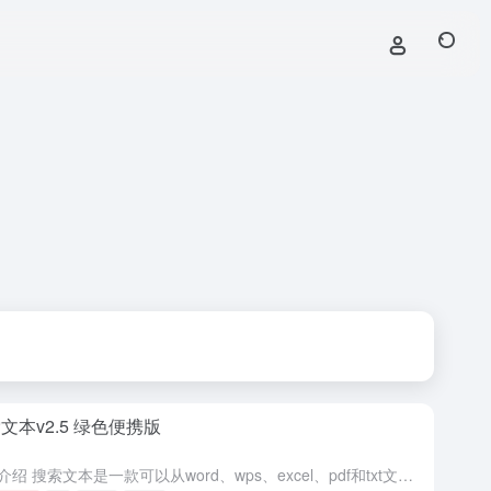
文本v2.5 绿色便携版
软件介绍 搜索文本是一款可以从word、wps、excel、pdf和txt文件中查找文本的工具，简单实用，完全不逊于Everything搜索工具。 软件特点 体积小，无需安装，操作简单 可以批量从do...