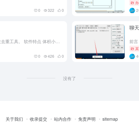
办
0
322
0
聊天
软件介绍 这是一款简单的文本高效去重工具。 软件特点 体积小，无需安装，操作简单，界面简洁 支持去重和查重，结果文件都会写入到新文件中 支持批量处理 支持txt、log、csv等文本文件
其
0
426
0
没有了
关于我们
收录提交
站内合作
免责声明
sitemap