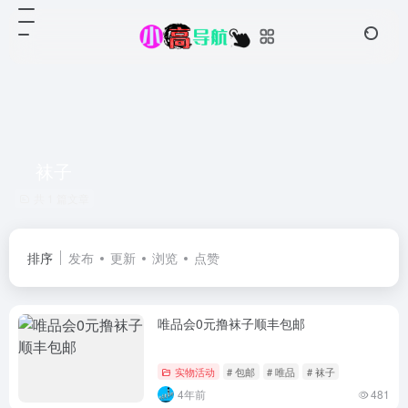
袜子
共 1 篇文章
排序
发布
更新
浏览
点赞
唯品会0元撸袜子顺丰包邮
实物活动
# 包邮
# 唯品
# 袜子
4年前
481