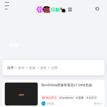
图像
共 3 篇文章
排序
发布
更新
浏览
点赞
BandiView图像查看器v7.09绿色版
办公学习
# bandiview
# 图像
# 幻灯片
2年前
411