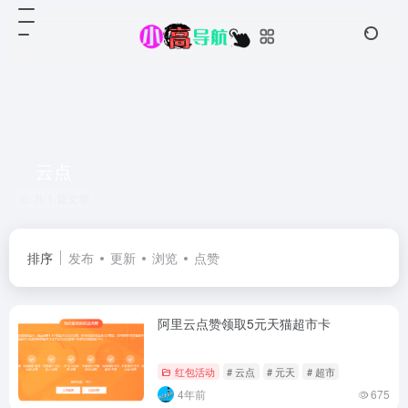
云点
共 1 篇文章
排序
发布
更新
浏览
点赞
阿里云点赞领取5元天猫超市卡
红包活动
# 云点
# 元天
# 超市
4年前
675