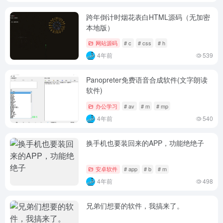
跨年倒计时烟花表白HTML源码（无加密
本地版）
网站源码
# c
# css
# h
4年前
539
Panopreter免费语音合成软件(文字朗读
软件)
办公学习
# av
# m
# mp
4年前
540
换手机也要装回来的APP，功能绝绝子
安卓软件
# app
# b
# m
4年前
498
兄弟们想要的软件，我搞来了。