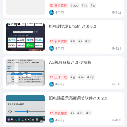
安卓软件
# app
# m
# p
4年前
452
电视浏览器Emotn v1.0.0.2
安卓软件
# b
# i
# m
4年前
421
AG视频解析v4.3 便携版
上传下载
# g
# m
# mp
4年前
515
旧电脑显示亮度调节软件v1.0.2.5
系统相关
# i
# m
# n
4年前
403