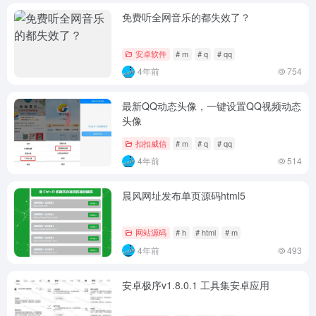
免费听全网音乐的都失效了？
安卓软件
# m
# q
# qq
4年前
754
最新QQ动态头像，一键设置QQ视频动态
头像
扣扣威信
# m
# q
# qq
4年前
514
晨风网址发布单页源码html5
网站源码
# h
# html
# m
4年前
493
安卓极序v1.8.0.1 工具集安卓应用