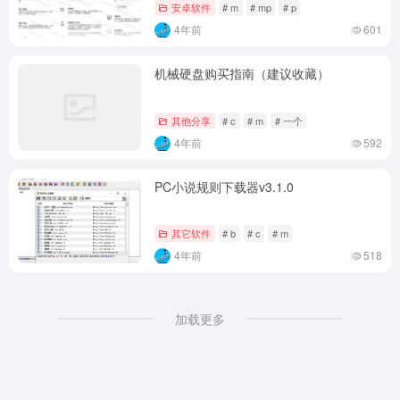
安卓软件
# m
# mp
# p
4年前
601
机械硬盘购买指南（建议收藏）
其他分享
# c
# m
# 一个
4年前
592
PC小说规则下载器v3.1.0
其它软件
# b
# c
# m
4年前
518
加载更多