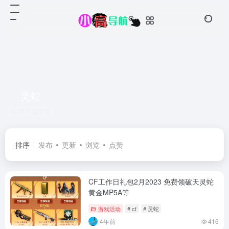
灵蛇
共 1 篇文章
排序
发布
更新
浏览
点赞
CF工作日礼包2月2023 免费领破天灵蛇
黄金MP5A等
游戏活动
# cf
# 灵蛇
4年前
416