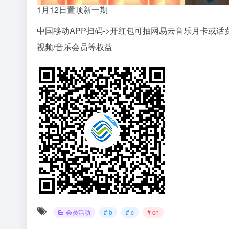
1月12日置顶新一期
中国移动APP扫码->开红包可抽网易云音乐月卡或话费
视频/音乐会员等权益
会员活动
# b
# c
# cn