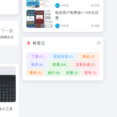
4年前
552
电信用户免费抽1~100元话
费
4年前
589
下一篇
抽视频会员
标签云
丁香
安卓自冻
晚会
(1)
(1)
(2)
新浪
联通
文章生成
(4)
(54)
(1)
餐券
旅行
折爆
宣布
(3)
(6)
(2)
(1)
秒数小工具