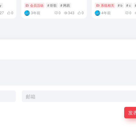
ey
会员活动
# 听歌
# 网易
系统相关
# b
# c
27
0
3年前
0
343
0
4年前
0
发