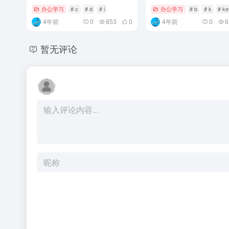
办公学习
# c
# d
# i
办公学习
# b
# k
# k
4年前
0
853
0
4年前
0
6
暂无评论