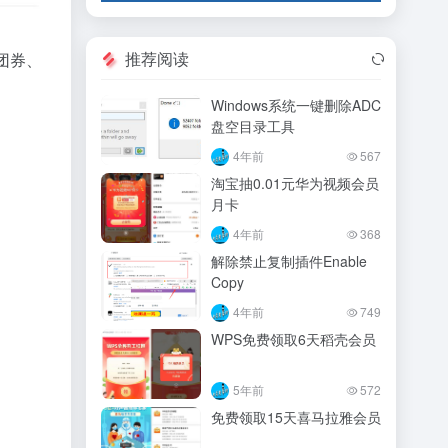
推荐阅读
团券、
Windows系统一键删除ADC
盘空目录工具
4年前
567
淘宝抽0.01元华为视频会员
月卡
4年前
368
解除禁止复制插件Enable
Copy
4年前
749
WPS免费领取6天稻壳会员
5年前
572
免费领取15天喜马拉雅会员