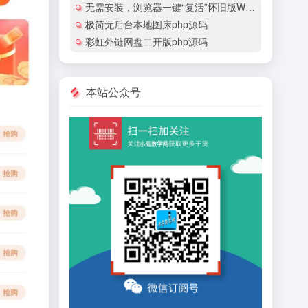
无需安装，浏览器一键“复活”怀旧版Windows
极简无后台本地图床php源码
彩虹外链网盘二开版php源码
本站公众号