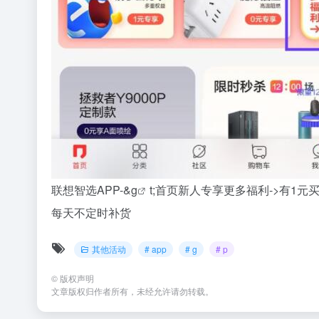
联想智选APP-&
g
t;首页新人专享更多福利->有1
每天不定时补货
其他活动
# app
# g
# p
©
版权声明
文章版权归作者所有，未经允许请勿转载。