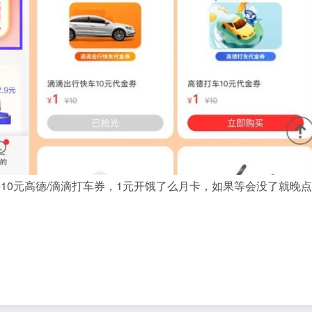
元买10元高德/滴滴打车券，1元开饿了么月卡，如果等会没了就晚