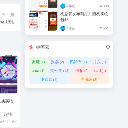
4年前
390
机总管发布商品抽随机实物
下一篇
包邮
附速成图包
4年前
551
标签云
友链
投票
鹅卵石
片头
(1)
(2)
(1)
(1)
chat
文件夹
卡顿
cad
(1)
(13)
(2)
(1)
小京京
注册表
(1)
(2)
兑换实物
# 任务
587
0