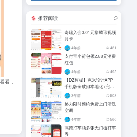
推荐阅读
奇瑞入会0.01元撸腾讯视频
月卡
4年前
481
支付宝小荷包领2.88元消费
红包
4年前
492
【DZ模板】克米设计APP
点看看，
手机版全破姐本地化+完美
使用
3年前
508
格力限时预约免费上门清洗
空调
4年前
560
高德打车领多张无门槛打车
券