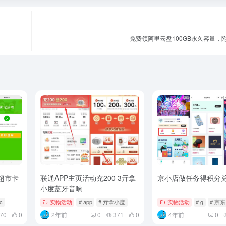
免费领阿里云盘100GB永久容量，
超市卡
联通APP主页活动充200 3亓拿
京小店做任务得积分
小度蓝牙音响
 c
实物活动
# app
# 亓拿小度
实物活动
# g
# 京东
70
0
2年前
0
371
0
4年前
0