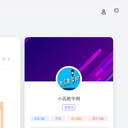
0
小高教学网
管理员
6.3
K
3
-100
7.1
M