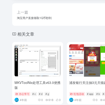
上一篇
淘宝用户直接领取1Q币秒到
相关文章
MKVToolNix处理工具v63.0便携
浦发银行关注抽3元天猫
版
办公学习
# c
# d
# g
红包活动
# app
# b
#
4年前
0
618
0
4年前
0
4