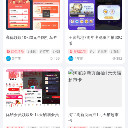
高德领取10~20元全国打车券
王者营地7周年浏览页面抽30Q
币
红包活动
# 全国
# 打车
# 领取
游戏活动
# q
# 王者
# 页面
3年前
459
4年前
392
优酷会员领取8~14天酷喵会员
淘宝刷新页面抽1元天猫超市
卡