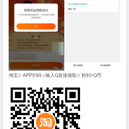
淘宝
APP扫码->输入Q直接
领取
秒到1Q币