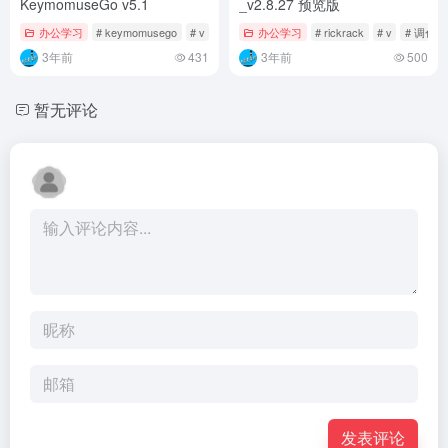
KeymomuseGo v5.1
_v2.8.27 预览版
办公学习
# keymomusego
# v
# 按键精灵
办公学习
# rickrack
# v
# 调色板
3年前
431
3年前
500
暂无评论
发表评论