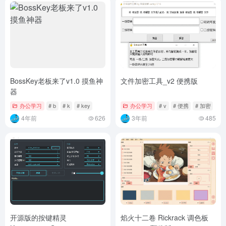
BossKey老板来了v1.0 摸鱼神
文件加密工具_v2 便携版
器
办公学习
# b
# k
# key
办公学习
# v
# 便携
# 加密
4年前
626
3年前
485
开源版的按键精灵
焰火十二卷 Rickrack 调色板