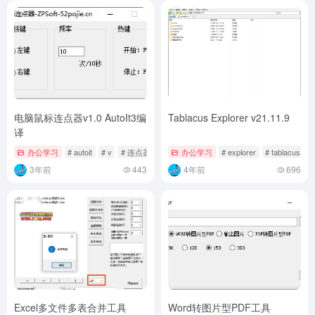
电脑鼠标连点器v1.0 AutoIt3编
Tablacus Explorer v21.11.9
译
办公学习
# autoit
# v
# 连点器
办公学习
# explorer
# tablacus
#
3年前
443
4年前
696
Excel多文件多表合并工具
Word转图片型PDF工具