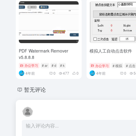
PDF Watermark Remover
模拟人工自动点击软件
v5.8.8.8
办公学习
# ar
# d
# k
办公学习
# 模拟
# 点击
4年前
0
477
0
4年前
0
5
暂无评论