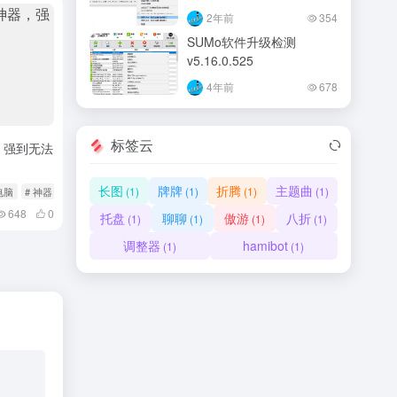
2年前
354
SUMo软件升级检测
v5.16.0.525
4年前
678
标签云
，强到无法
长图
牌牌
折腾
主题曲
(1)
(1)
(1)
(1)
电脑
# 神器
648
0
托盘
聊聊
傲游
八折
(1)
(1)
(1)
(1)
调整器
hamibot
(1)
(1)