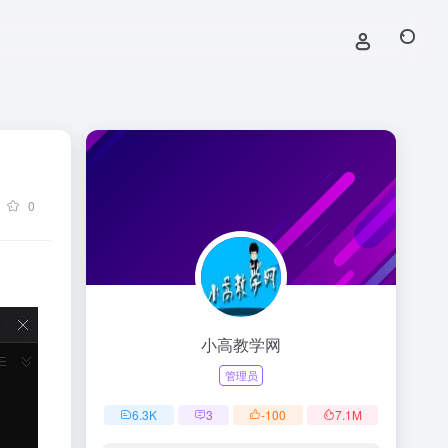
0
小高教学网
管理员
6.3
K
3
-100
7.1
M