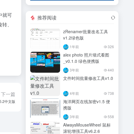
中就可
推荐阅读
旋转、
zRenamer批量改名工具
v1.2绿色版
1年前
326
alex photo 照片墙式看图
_v0.1.0 绿色便携版
3年前
440
文件时间批量修改工具v1.0
4年前
738
下一篇
海洋网页在线加密v1.5 便
15.2中文版
携版
3年前
558
AlwaysMouseWheel 鼠标
滚轮增强工具v6.2.6