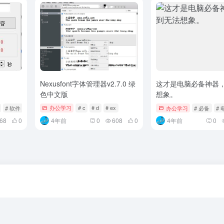
Nexusfont字体管理器v2.7.0 绿
这才是电脑必备神器
色中文版
想象。
# 软件
办公学习
# c
# d
# ex
办公学习
# 必备
# 
68
0
4年前
0
608
0
4年前
0