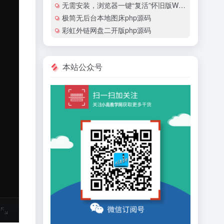
无需安装，浏览器一键“复活”怀旧版Windows
极简无后台本地图床php源码
彩虹外链网盘二开版php源码
本站公众号