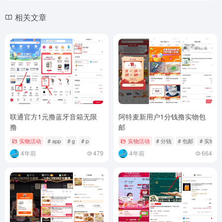
相关文章
联通官方1元撸蓝牙音箱无限
阿特麦新用户1分钱撸实物包
撸
邮
实物活动
# app
# g
# p
实物活动
# 分钱
# 包邮
# 实物
4年前
479
4年前
664