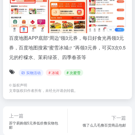
百度地图APP底部“周边”领3元券，每日好食光再领3元
券，百度地图搜索“蜜雪
冰城
”再领3元券，可买3次0.5
元的柠檬水、茉莉绿茶、四季春茶等
实物活动
# 冰城
# 次蜜雪
©
版权声明
文章版权归作者所有，未经允许请勿转载。
上一篇
下一篇
苏宁易购领5元券低价撸实物包
饿了么几毛撸百货商品包邮
邮