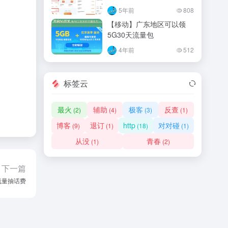
5年前
808
【移动】广东地区可以领
5G30天流量包
4年前
512
标签云
最火
辅助
极客
反查
(2)
(4)
(3)
(1)
博客
退订
http
对对碰
(9)
(1)
(18)
(1)
从没
青春
(1)
(2)
下一篇
流量抽话费