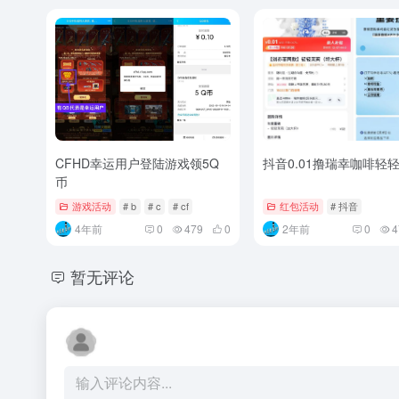
CFHD幸运用户登陆游戏领5Q
抖音0.01撸瑞幸咖啡轻
币
游戏活动
# b
# c
# cf
红包活动
# 抖音
4年前
0
479
0
2年前
0
4
暂无评论