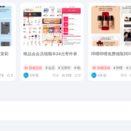
轻茉莉
唯品会会员领顺丰24元寄件券
哔哩哔哩免费领取阿
其他活动
# 会员
# 元寄件
# 唯品
实物活动
# 哔哩
# 
78
0
4年前
0
558
0
4年前
0