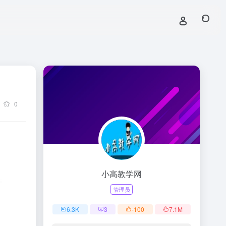
0
小高教学网
管理员
6.3
K
3
-100
7.1
M