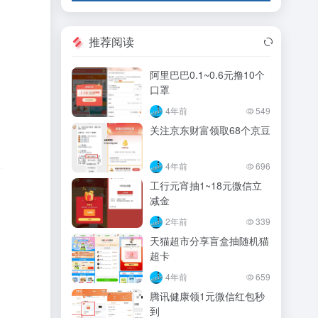
推荐阅读
阿里巴巴0.1~0.6元撸10个
口罩
4年前
549
关注京东财富领取68个京豆
4年前
696
工行元宵抽1~18元微信立
减金
2年前
339
天猫超市分享盲盒抽随机猫
超卡
4年前
659
腾讯健康领1元微信红包秒
到