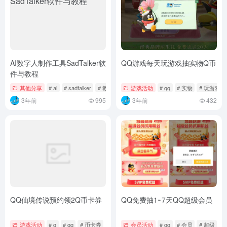
AI数字人制作工具SadTalker软
QQ游戏每天玩游戏抽实物Q币
件与教程
其他分享
# ai
# sadtalker
# 教程
游戏活动
# qq
# 实物
# 玩游戏
3年前
995
3年前
432
QQ仙境传说预约领2Q币卡券
QQ免费抽1~7天QQ超级会员
游戏活动
# q
# qq
# 币卡券
会员活动
# qq
# 会员
# 超级