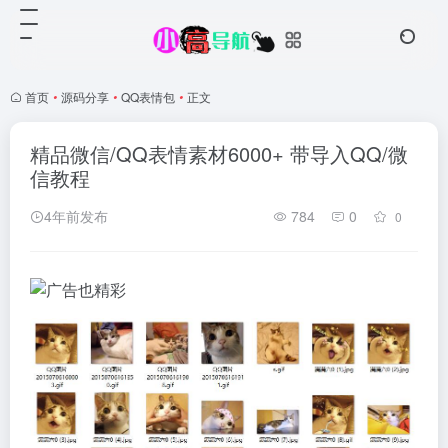
首页
•
源码分享
•
QQ表情包
•
正文
精品微信/QQ表情素材6000+ 带导入QQ/微
信教程
4年前发布
784
0
0