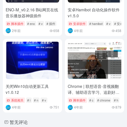
ENO-M_v0.2.16 B站网页在线
安卓Hamibot 自动化操作软件
音乐播放器神级插件
v1.5.0
脚本插件
# eno
# v
# 插件
安卓软件
# hamibot
# v
# 安卓
2年前
658
4年前
458
关闭Win10自动更新工具
Chrome | 联想语音-音视频翻
v1.0.12
译、辅助语言学习、追剧好帮
手 v1.5.4
系统相关
# i
# n
# v
脚本插件
# c
# chrome
# h
4年前
751
4年前
879
暂无评论