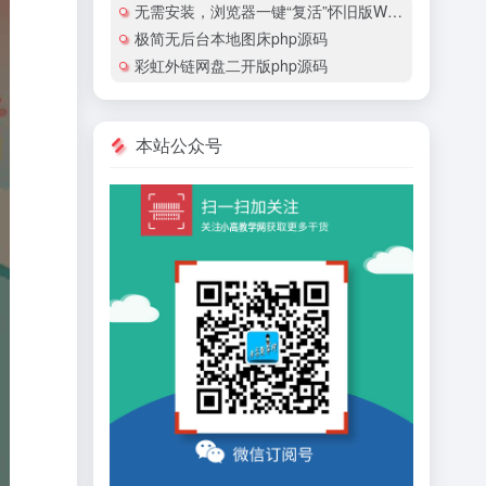
无需安装，浏览器一键“复活”怀旧版Windows
极简无后台本地图床php源码
彩虹外链网盘二开版php源码
本站公众号