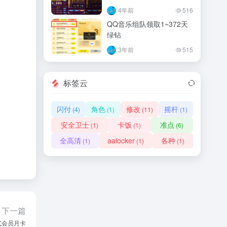
4年前
516
QQ音乐组队领取1~372天
绿钻
3年前
515
标签云
闪付
角色
修改
摇杆
(4)
(1)
(11)
(1)
安全卫士
卡饭
准点
(1)
(1)
(6)
全高清
aalocker
各种
(1)
(1)
(1)
下一篇
式会员月卡