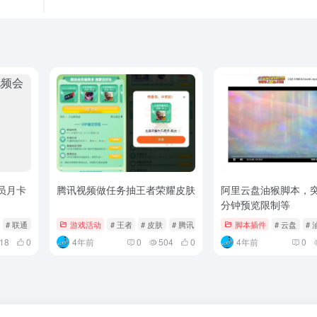
员月卡
腾讯视频做任务抽王者荣耀皮肤
阿里云盘油猴脚本，突
分钟预览限制等
# 联通
游戏活动
# 王者
# 皮肤
# 腾讯
脚本插件
# 云盘
# 
18
0
4年前
0
504
0
4年前
0