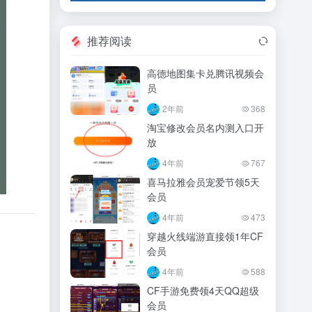
推荐阅读
高德地图集卡兑腾讯视频会
员
2年前
368
淘宝修改会员名内测入口开
放
4年前
767
喜马拉雅会员宠爱节领5天
会员
4年前
473
穿越火线端游直接领1年CF
会员
4年前
588
CF手游免费领4天QQ超级
会员