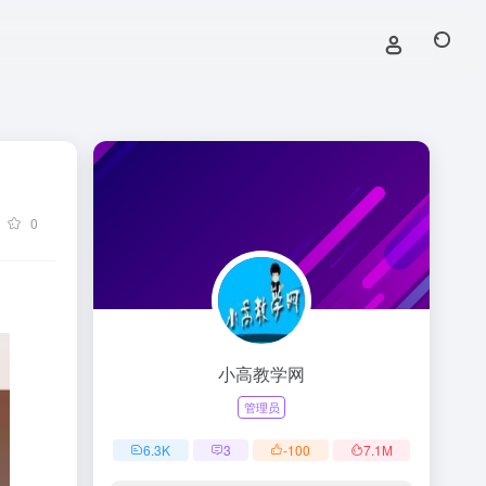
0
小高教学网
管理员
6.3
K
3
-100
7.1
M