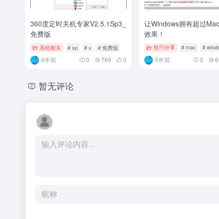
360度定时关机专家V2.5.1Sp3_
让Windows拥有超过Ma
免费版
效果！
系统相关
# sp
# v
# 免费版
技巧分享
# mac
# wind
4年前
0
766
0
5年前
0
6
暂无评论