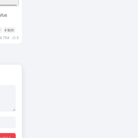
fus
v
# 制作
754
0