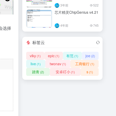
3年前
522
芯片精灵ChipGenius v4.21
4年前
745
会选择
标签云
viky
epic
有范
joe
(1)
(1)
(1)
(2)
live
twonav
工商银行
(1)
(1)
(1)
踏青
安卓叮小
s
(2)
(1)
(1)