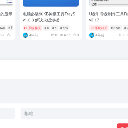
c的显示
电脑必装50KB神级工具TrayS
U盘引导盘制作工具Ru
v1.0.3 解决火绒短板
v3.17
ows
# 拥有
系统相关
# b
# c
# cpu
系统相关
# rufus
# 
69
0
4年前
0
677
0
4年前
0