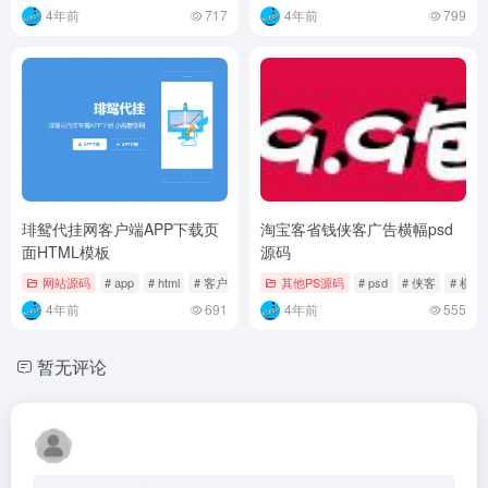
4年前
717
4年前
799
琲鸳代挂网客户端APP下载页
淘宝客省钱侠客广告横幅psd
面HTML模板
源码
网站源码
# app
# html
# 客户端
其他PS源码
# psd
# 侠客
# 横幅
4年前
691
4年前
555
暂无评论