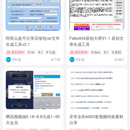
阿里云盘可分享压缩包rar文件
Fake404原创大师V1.1 原创文
生成工具v2.1
章生成工具
其它软件
# rar
# v
# 云盘
其它软件
# fake
# v
# 原创
3年前
740
4年前
661
腾讯视频抽0.18~8.8元或1~30
非常全的4063套视频特效素材
天会员
分享