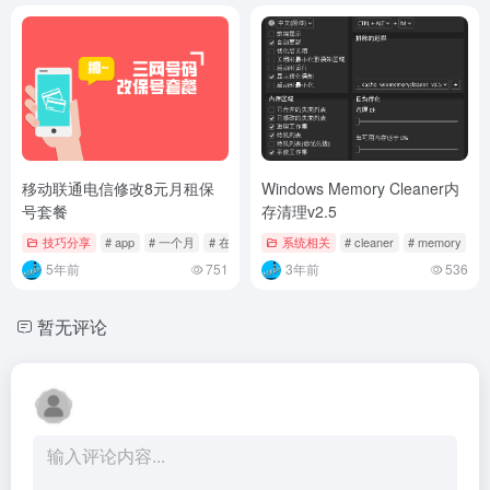
移动联通电信修改8元月租保
Windows Memory Cleaner内
号套餐
存清理v2.5
技巧分享
# app
# 一个月
# 在线
系统相关
# cleaner
# memory
# 
5年前
751
3年前
536
暂无评论