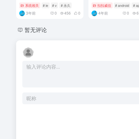
系统相关
# ie
# v
# 永久
扣扣威信
# android
# a
3年前
0
456
0
4年前
0
6
暂无评论