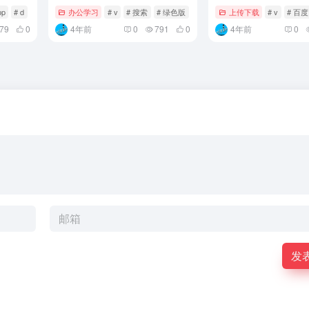
pp
# d
办公学习
# v
# 搜索
# 绿色版
上传下载
# v
# 百
79
0
4年前
0
791
0
4年前
0
发