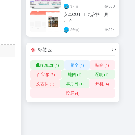
3年前
530
安卓CUTTT 九宫格工具
v1.9
2年前
334
标签云
illustrator
超全
咕咚
(1)
(1)
(1)
百宝箱
地图
逐鹿
(2)
(4)
(1)
文西抖
年月日
开机
(1)
(1)
(4)
投屏
(4)