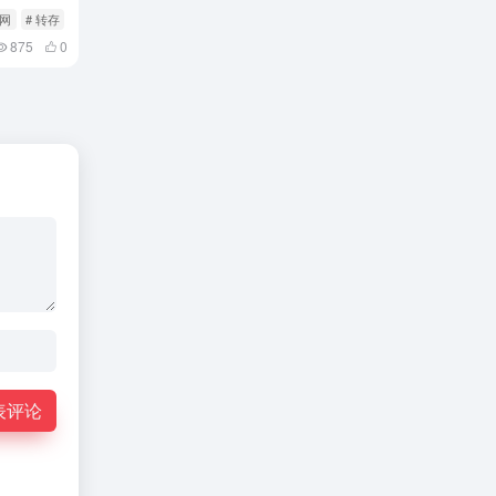
度网
# 转存
875
0
表评论