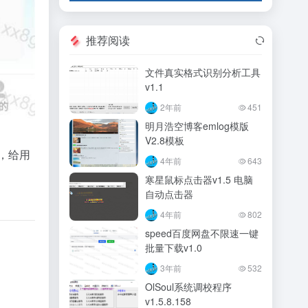
推荐阅读
文件真实格式识别分析工具
v1.1
2年前
451
明月浩空博客emlog模版
V2.8模板
，给用
4年前
643
寒星鼠标点击器v1.5 电脑
自动点击器
4年前
802
speed百度网盘不限速一键
批量下载v1.0
3年前
532
OlSoul系统调校程序
v1.5.8.158