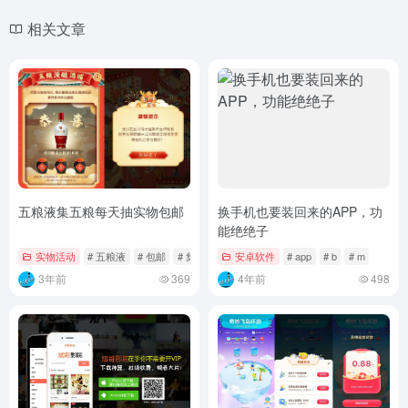
相关文章
五粮液集五粮每天抽实物包邮
换手机也要装回来的APP，功
能绝绝子
实物活动
# 五粮液
# 包邮
# 集五粮
安卓软件
# app
# b
# m
3年前
369
4年前
498