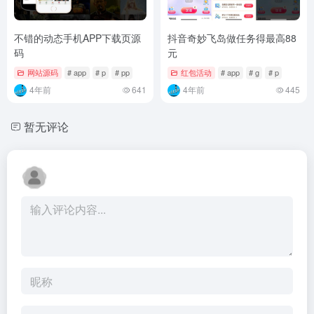
不错的动态手机APP下载页源
抖音奇妙飞岛做任务得最高88
码
元
网站源码
# app
# p
# pp
红包活动
# app
# g
# p
4年前
641
4年前
445
暂无评论