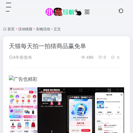
首页
•
活动线报
•
实物活动
•
正文
天猫每天拍一拍猜商品赢免单
4年前发布
486
0
0