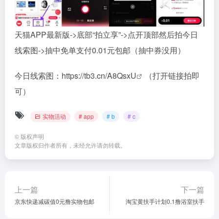
天猫APP最新版->底部“拍立享”->点开顶部然后拍今日
线索图->抽中免单支付0.01元包邮（抽中券没用）
今日线索图：
https://tb3.cn/A8QsxU
（打开链接拍即
可）
实物活动
# app
# b
# c
©
版权声明
文章版权归作者所有，未经允许请勿转载。
上一篇
下一篇
京东快递减碳值0元撸实物包邮
淘宝黄扶手计划0.1撸浴室扶手